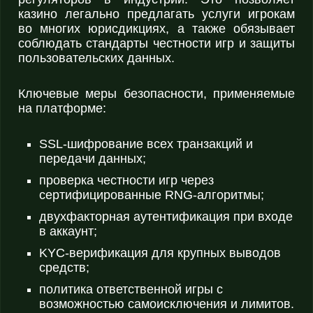
казино легально предлагать услуги игрокам
во многих юрисдикциях, а также обязывает
соблюдать стандарты честности игр и защиты
пользовательских данных.
Ключевые меры безопасности, применяемые
на платформе:
SSL-шифрование всех транзакций и
передачи данных;
проверка честности игр через
сертифицированные RNG-алгоритмы;
двухфакторная аутентификация при входе
в аккаунт;
KYC-верификация для крупных выводов
средств;
политика ответственной игры с
возможностью самоисключения и лимитов.