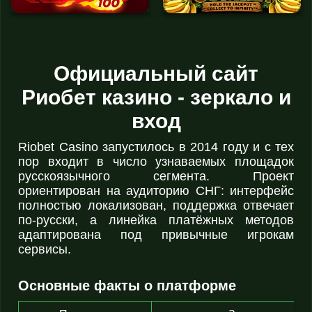
Официальный сайт
Риобет казино - зеркало и
вход
Riobet Casino запустилось в 2014 году и с тех
пор входит в число узнаваемых площадок
русскоязычного сегмента. Проект
ориентирован на аудиторию СНГ: интерфейс
полностью локализован, поддержка отвечает
по-русски, а линейка платёжных методов
адаптирована под привычные игрокам
сервисы.
Основные факты о платформе