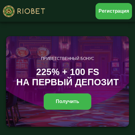
Регистрация
ПРИВЕТСТВЕННЫЙ БОНУС
225% + 100 FS
НА ПЕРВЫЙ ДЕПОЗИТ
Получить