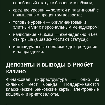
серебряный статус с базовым кэшбэком;
средние уровни — золотой и платиновый с
повышенным процентом возврата;
топовые уровни — бриллиантовый и
элитный VIP с персональным менеджером;
начисление кэшбэка — еженедельно и без
отыгрыша (в зависимости от статуса);
индивидуальные подарки к дню рождения
и на праздники.
Депозиты и выводы в Риобет
казино
Финансовая инфраструктура — одно из
сильных мест бренда. Поддерживаются
классические банковские карты, электронные
кошельки и криптовалюты.