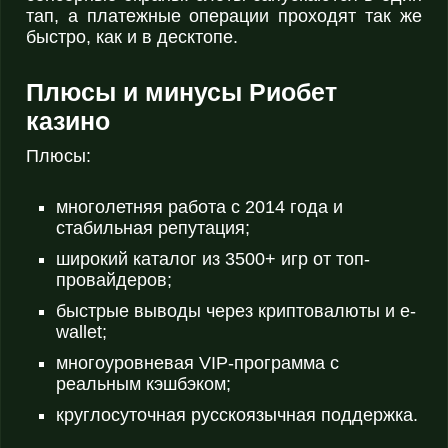
тап, а платежные операции проходят так же
быстро, как и в десктопе.
Плюсы и минусы Риобет
казино
Плюсы:
многолетняя работа с 2014 года и
стабильная репутация;
широкий каталог из 3500+ игр от топ-
провайдеров;
быстрые выводы через криптовалюты и e-
wallet;
многоуровневая VIP-программа с
реальным кэшбэком;
круглосуточная русскоязычная поддержка.